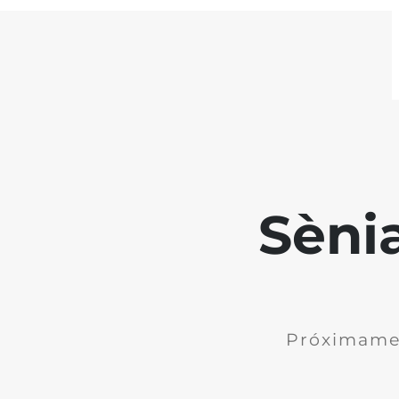
Sèni
Próximame